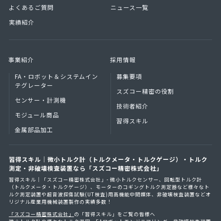
よくあるご質問
ニュース一覧
実績紹介
事業紹介
採用情報
FA・ロボット＆
システムイン
募集要項
テグレーター
スズコー精密の役割
センサー・計測機
技術者紹介
モジュール商品
習得スキル
金属部品加工
習得スキル｜微小トルク計（トルクメータ・トルクゲージ）・トルク
測定・非破壊検査装置なら「スズコー精密株式会社」
習得スキル｜「スズコー精密株式会社」- 微小トルクセンサー、回転型トルク計
（トルクメータ・トルクゲージ）、モーターのコギングトルク測定器など様々なト
ルク測定装置や超音波探傷試験(UT検査)用高機能中間媒体、非破壊検査装置などオ
リジナル産業用機械装置製作の実績多数！
「スズコー精密株式会社」
の「習得スキル」をご覧の皆様へ