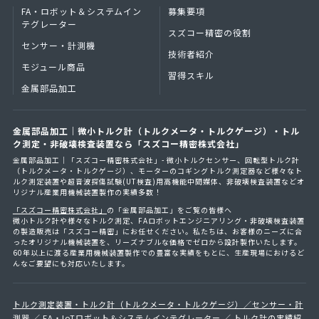
FA・ロボット＆
システムイン
募集要項
テグレーター
スズコー精密の役割
センサー・計測機
技術者紹介
モジュール商品
習得スキル
金属部品加工
金属部品加工｜微小トルク計（トルクメータ・トルクゲージ）・トル
ク測定・非破壊検査装置なら「スズコー精密株式会社」
金属部品加工｜「スズコー精密株式会社」- 微小トルクセンサー、回転型トルク計
（トルクメータ・トルクゲージ）、モーターのコギングトルク測定器など様々なト
ルク測定装置や超音波探傷試験(UT検査)用高機能中間媒体、非破壊検査装置などオ
リジナル産業用機械装置製作の実績多数！
「スズコー精密株式会社」
の「金属部品加工」をご覧の皆様へ
微小トルク計や様々なトルク測定、FAロボットエンジニアリング・非破壊検査装置
の製造販売は「スズコー精密」にお任せください。私たちは、お客様のニーズに合
ったオリジナル機械装置を、リーズナブルな価格でゼロから設計製作いたします。
60年以上に渡る産業用機械装置製作での豊富な実績をもとに、生産現場におけるど
んなご要望にも対応いたします。
トルク測定装置・トルク計（トルクメータ・トルクゲージ）／センサー・計
測器
FA・IoTロボット＆システムインテグレーター
トルク計の実績紹