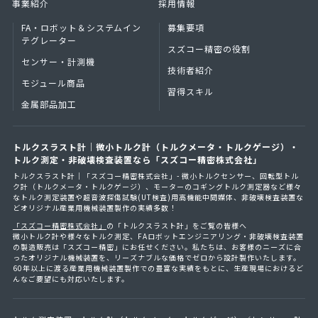
事業紹介
採用情報
FA・ロボット＆
システムイン
募集要項
テグレーター
スズコー精密の役割
センサー・計測機
技術者紹介
モジュール商品
習得スキル
金属部品加工
トルクスラスト計｜微小トルク計（トルクメータ・トルクゲージ）・
トルク測定・非破壊検査装置なら「スズコー精密株式会社」
トルクスラスト計｜「スズコー精密株式会社」- 微小トルクセンサー、回転型トル
ク計（トルクメータ・トルクゲージ）、モーターのコギングトルク測定器など様々
なトルク測定装置や超音波探傷試験(UT検査)用高機能中間媒体、非破壊検査装置な
どオリジナル産業用機械装置製作の実績多数！
「スズコー精密株式会社」
の「トルクスラスト計」をご覧の皆様へ
微小トルク計や様々なトルク測定、FAロボットエンジニアリング・非破壊検査装置
の製造販売は「スズコー精密」にお任せください。私たちは、お客様のニーズに合
ったオリジナル機械装置を、リーズナブルな価格でゼロから設計製作いたします。
60年以上に渡る産業用機械装置製作での豊富な実績をもとに、生産現場におけるど
んなご要望にも対応いたします。