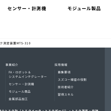
センサー・計測機
モジュール製品
測定装置MTS-310
事業紹介
採用情報
FA・ロボット＆
募集要項
システムインテグレーター
スズコー精密の役割
センサー・計測機
技術者紹介
モジュール商品
習得スキル
金属部品加工
｜微小トルク計（トルクメータ・トルクゲージ）・トルク測定・非破