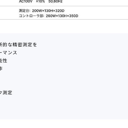
新的な精密測定を
ーマンス
能性
作
ク測定